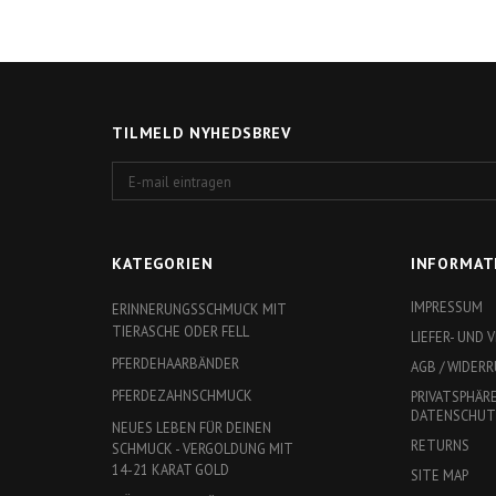
TILMELD NYHEDSBREV
E-
mail
eintragen
KATEGORIEN
INFORMAT
IMPRESSUM
ERINNERUNGSSCHMUCK MIT
TIERASCHE ODER FELL
LIEFER- UND
PFERDEHAARBÄNDER
AGB / WIDER
PFERDEZAHNSCHMUCK
PRIVATSPHÄR
DATENSCHU
NEUES LEBEN FÜR DEINEN
RETURNS
SCHMUCK - VERGOLDUNG MIT
14-21 KARAT GOLD
SITE MAP