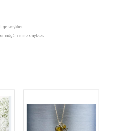
lige smykker.
der indgår i mine smykker.