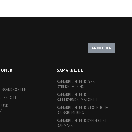
ANMELDEN
IONER
SAMARBEJDE
SAMARBEJDE MED JYSK
DYREKREMERING
 VERSANDKOSTEN
SAMARBEJDE MED
RUFSRECHT
KÆLEDYRSKREMATORIET
E UND
SAMARBEJDE MED STOCKHOLM
TZ
DJURKREMERING
SAMARBEJDE MED DYRLÆGER I
DANMARK