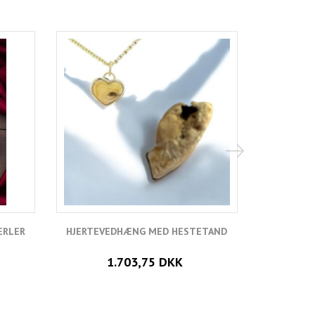
ERLER
HJERTEVEDHÆNG MED HESTETAND
VEDH
1.703,75 DKK