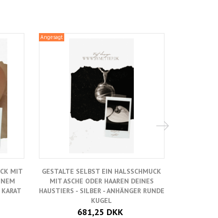
Angesagt
Angesagt
CK MIT
GESTALTE SELBST EIN HALSSCHMUCK
GESTALTE 
INEM
MIT ASCHE ODER HAAREN DEINES
MIT ASC
 KARAT
HAUSTIERS - SILBER - ANHÄNGER RUNDE
HAUSTIERS
KUGEL
ANHÄ
681,25 DKK