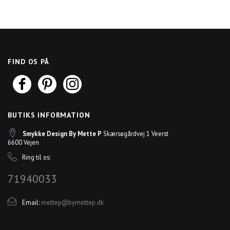
FIND OS PÅ
BUTIKS INFORMATION
Smykke Design By Mette P
Skærsøgårdvej 1 Veerst
6600 Vejen
Ring til os:
71940033
Email:
mettep@bymettep.dk