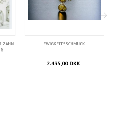
R ZAHN
EWIGKEITSSCHMUCK
RING AUS
ER
K
r
Preis
2.435,00 DKK