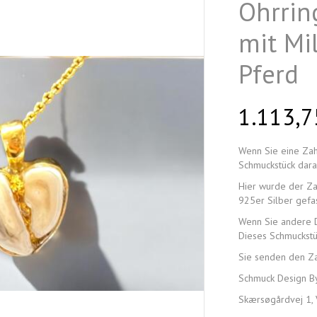
Ohrrin
mit Mi
Pferd
1.113,
Wenn Sie eine Zah
Schmuckstück darau
Hier wurde der Za
925er Silber gefas
Wenn Sie andere D
Dieses Schmuckstüc
Sie senden den Za
Schmuck Design B
Skærsøgårdvej 1, 