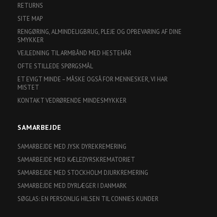
RETURNS
SITE MAP
RENGØRING, ALMINDELIGBRUG, PLEJE OG OPBEVARING AF DINE
SMYKKER
VEJLEDNING TIL ARMBÅND MED HESTEHÅR
OFTE STILLEDE SPØRGSMÅL
ET EVIGT MINDE – MÅSKE OGSÅ FOR MENNESKER, VI HAR
MISTET
KONTAKT VEDRØRENDE MINDESMYKKER
SAMARBEJDE
SAMARBEJDE MED JYSK DYREKREMERING
SAMARBEJDE MED KÆLEDYRSKREMATORIET
SAMARBEJDE MED STOCKHOLM DJURKREMERING
SAMARBEJDE MED DYRLÆGER I DANMARK
SØGLAS: EN PERSONLIG HILSEN TIL CONNIES KUNDER