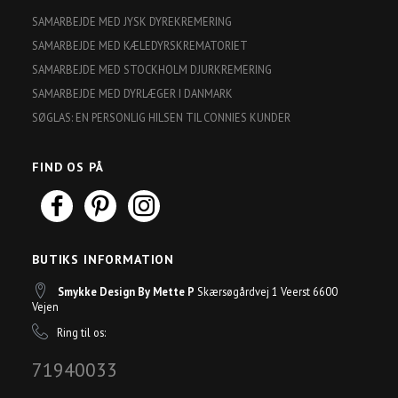
SAMARBEJDE MED JYSK DYREKREMERING
SAMARBEJDE MED KÆLEDYRSKREMATORIET
SAMARBEJDE MED STOCKHOLM DJURKREMERING
SAMARBEJDE MED DYRLÆGER I DANMARK
SØGLAS: EN PERSONLIG HILSEN TIL CONNIES KUNDER
FIND OS PÅ
BUTIKS INFORMATION
Smykke Design By Mette P
Skærsøgårdvej 1 Veerst 6600
Vejen
Ring til os:
71940033