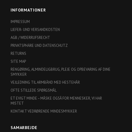
INFORMATIONER
IMPRESSUM
LIEFER- UND VERSANDKOSTEN
AGB / WIDERRUFSRECHT
PRIVATSPHÄRE UND DATENSCHUTZ
RETURNS
SITE MAP
RENGØRING, ALMINDELIGBRUG, PLEJE OG OPBEVARING AF DINE
SMYKKER
VEJLEDNING TIL ARMBÅND MED HESTEHÅR
OFTE STILLEDE SPØRGSMÅL
ET EVIGT MINDE – MÅSKE OGSÅ FOR MENNESKER, VI HAR
MISTET
KONTAKT VEDRØRENDE MINDESMYKKER
SAMARBEJDE