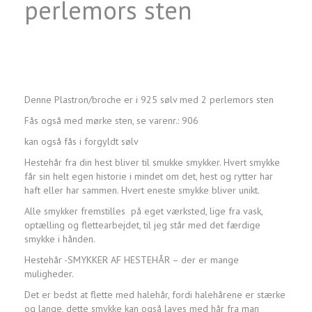
perlemors sten
Denne Plastron/broche er i 925 sølv med 2 perlemors sten
Fås også med mørke sten, se varenr.: 906
kan også fås i forgyldt sølv
Hestehår fra din hest bliver til smukke smykker. Hvert smykke
får sin helt egen historie i mindet om det, hest og rytter har
haft eller har sammen. Hvert eneste smykke bliver unikt.
Alle smykker fremstilles på eget værksted, lige fra vask,
optælling og flettearbejdet, til jeg står med det færdige
smykke i hånden.
Hestehår -SMYKKER AF HESTEHÅR – der er mange
muligheder.
Det er bedst at flette med halehår, fordi halehårene er stærke
og lange, dette smykke kan også laves med hår fra man