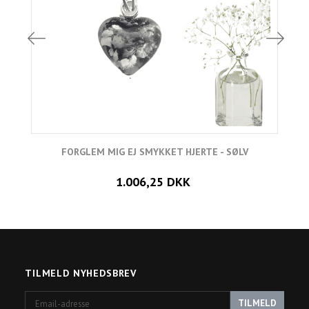
FORGLEM MIG EJ SMYKKET HJERTE - SØLV
L
1.006,25 DKK
TILMELD NYHEDSBREV
Email-
TILMELD
adresse