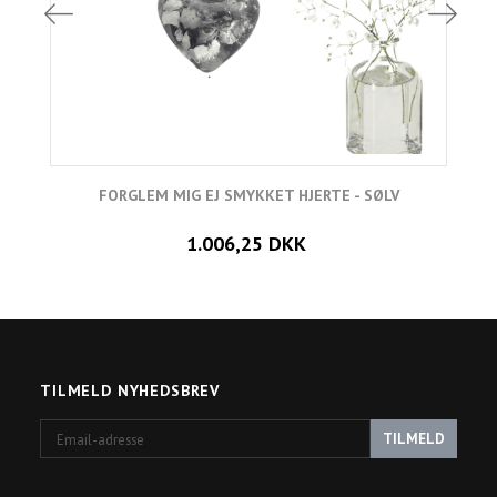
FORGLEM MIG EJ SMYKKET HJERTE - SØLV
L
1.006,25 DKK
TILMELD NYHEDSBREV
Email-
TILMELD
adresse