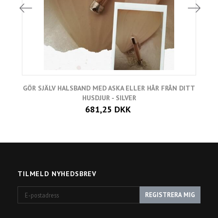
GÖR SJÄLV HALSBAND MED ASKA ELLER HÅR FRÅN DITT
HUSDJUR - SILVER
681,25 DKK
TILMELD NYHEDSBREV
E-
REGISTRERA MIG
postadress