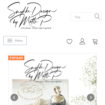
Menu
Skifte navigation
POPULÆR