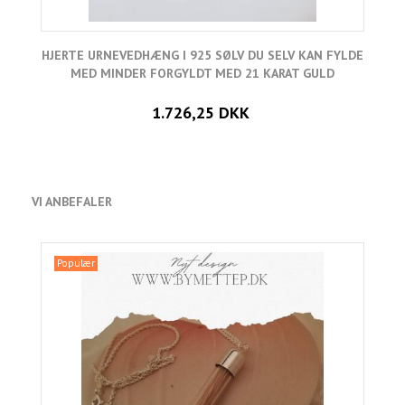
HJERTE URNEVEDHÆNG I 925 SØLV DU SELV KAN FYLDE
H
MED MINDER FORGYLDT MED 21 KARAT GULD
1.726,25 DKK
VI ANBEFALER
Populær