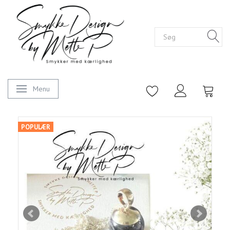
Menu
Skifte navigation
POPULÆR