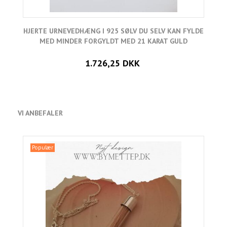
HJERTE URNEVEDHÆNG I 925 SØLV DU SELV KAN FYLDE
H
MED MINDER FORGYLDT MED 21 KARAT GULD
1.726,25 DKK
VI ANBEFALER
Populær