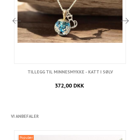
TILLEGG TIL MINNESMYKKE - KATT I SØLV
T
372,00 DKK
VI ANBEFALER
Populær