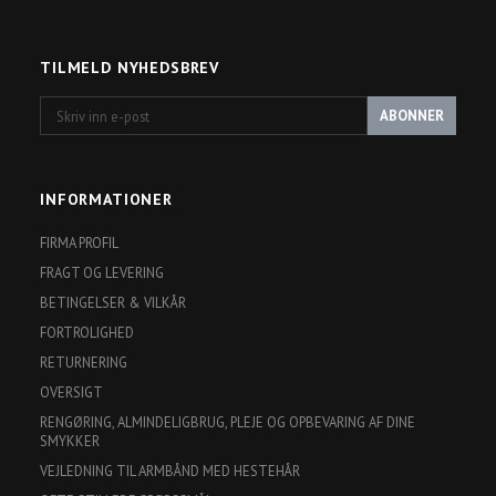
TILMELD NYHEDSBREV
Skriv
ABONNER
inn
e-
post
INFORMATIONER
FIRMA PROFIL
FRAGT OG LEVERING
BETINGELSER & VILKÅR
FORTROLIGHED
RETURNERING
OVERSIGT
RENGØRING, ALMINDELIGBRUG, PLEJE OG OPBEVARING AF DINE
SMYKKER
VEJLEDNING TIL ARMBÅND MED HESTEHÅR