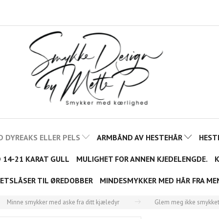
D DYREAKS ELLER PELS
ARMBÅND AV HESTEHÅR
HEST
D 14-21 KARAT GULL
MULIGHET FOR ANNEN KJEDELENGDE.
K
ETSLÅSER TIL ØREDOBBER
MINDESMYKKER MED HÅR FRA ME
Minne smykker med aske fra ditt kjæledyr
Glem meg ikke smykke