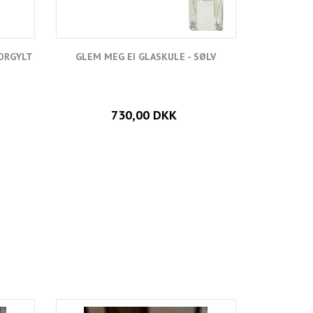
FORGYLT
GLEM MEG EI GLASKULE - SØLV
GLEM ME
730,00 DKK
Populær