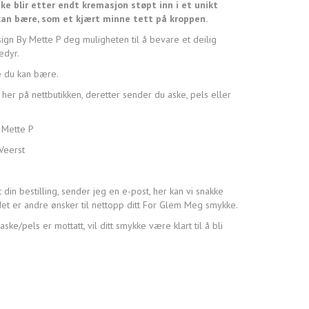
ke blir etter endt kremasjon støpt inn i et unikt
an bære, som et kjært minne tett på kroppen.
gn By Mette P deg muligheten til å bevare et deilig
edyr.
e du kan bære.
her på nettbutikken, deretter sender du aske, pels eller
 Mette P
Veerst
 din bestilling, sender jeg en e-post, her kan vi snakke
det er andre ønsker til nettopp ditt For Glem Meg smykke.
aske/pels er mottatt, vil ditt smykke være klart til å bli