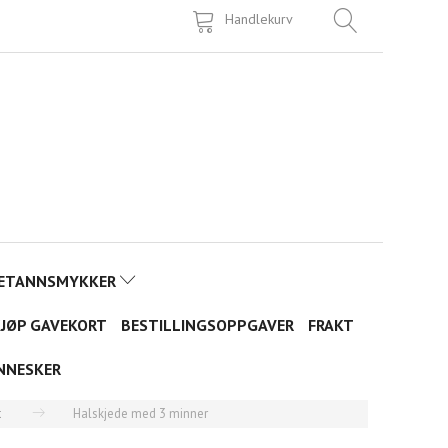
Handlekurv
ETANNSMYKKER
JØP GAVEKORT
BESTILLINGSOPPGAVER
FRAKT
NNESKER
t
Halskjede med 3 minner