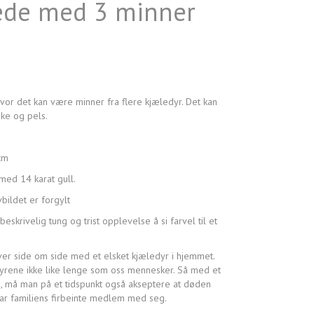
ede med 3 minner
vor det kan være minner fra flere kjæledyr. Det kan
ke og pels.
cm
 med 14 karat gull.
bildet er forgylt
skrivelig tung og trist opplevelse å si farvel til et
ver side om side med et elsket kjæledyr i hjemmet.
yrene ikke like lenge som oss mennesker. Så med et
n, må man på et tidspunkt også akseptere at døden
ar familiens firbeinte medlem med seg.