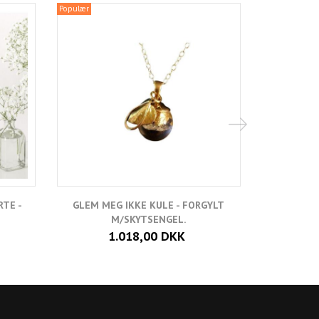
Populær
Populær
RTE -
GLEM MEG IKKE KULE - FORGYLT
GLEM M
M/SKYTSENGEL.
1.018,00 DKK