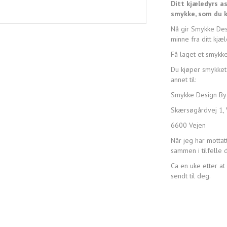
Ditt kjæledyrs as
smykke, som du k
Nå gir Smykke Desi
minne fra ditt kjæl
Få laget et smykk
Du kjøper smykket 
annet til:
Smykke Design By
Skærsøgårdvej 1, 
6600 Vejen
Når jeg har mottatt
sammen i tilfelle 
Ca en uke etter at 
sendt til deg.