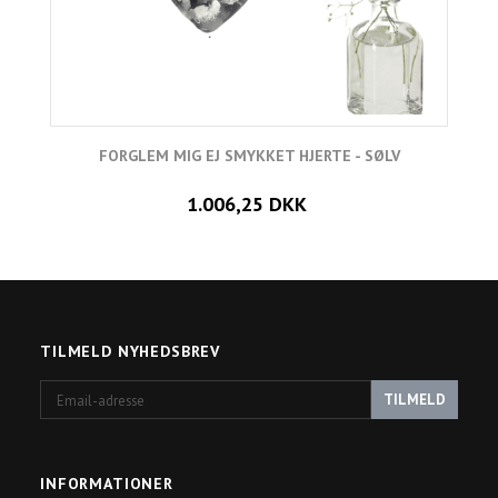
FORGLEM MIG EJ SMYKKET HJERTE - SØLV
L
1.006,25 DKK
TILMELD NYHEDSBREV
Email-
TILMELD
adresse
INFORMATIONER