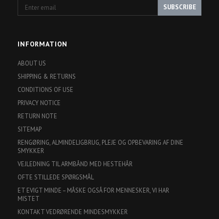
Enter
SUBSCRIBE
email
INFORMATION
ABOUT US
SHIPPING & RETURNS
CONDITIONS OF USE
PRIVACY NOTICE
RETURN NOTE
SITEMAP
RENGØRING, ALMINDELIGBRUG, PLEJE OG OPBEVARING AF DINE
SMYKKER
VEJLEDNING TIL ARMBÅND MED HESTEHÅR
OFTE STILLEDE SPØRGSMÅL
ET EVIGT MINDE – MÅSKE OGSÅ FOR MENNESKER, VI HAR
MISTET
KONTAKT VEDRØRENDE MINDESMYKKER