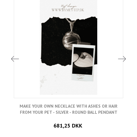
MAKE YOUR OWN NECKLACE WITH ASHES OR HAIR
FROM YOUR PET - SILVER - ROUND BALL PENDANT
681,25 DKK