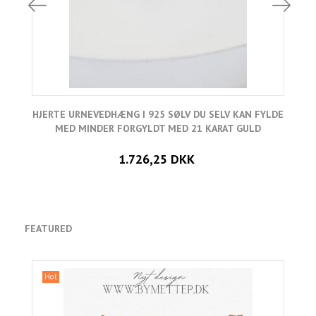
HJERTE URNEVEDHÆNG I 925 SØLV DU SELV KAN FYLDE
H
MED MINDER FORGYLDT MED 21 KARAT GULD
1.726,25 DKK
FEATURED
Hot