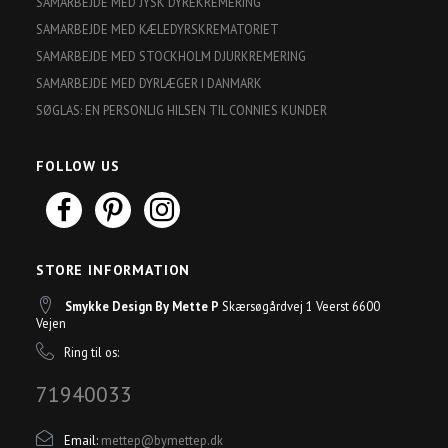
SAMARBEJDE MED JYSK DYREKREMERING
SAMARBEJDE MED KÆLEDYRSKREMATORIET
SAMARBEJDE MED STOCKHOLM DJURKREMERING
SAMARBEJDE MED DYRLÆGER I DANMARK
SØGLAS: EN PERSONLIG HILSEN TIL CONNIES KUNDER
FOLLOW US
STORE INFORMATION
Smykke Design By Mette P
Skærsøgårdvej 1 Veerst 6600
Vejen
Ring til os:
71940033
Email:
mettep@bymettep.dk