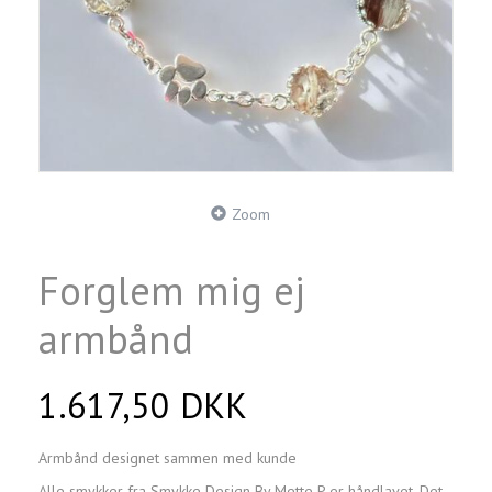
Zoom
Forglem mig ej
armbånd
1.617,50 DKK
Armbånd designet sammen med kunde
Alle smykker fra Smykke Design By Mette P er håndlavet. Det