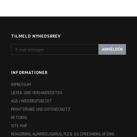
TILMELD NYHEDSBREV
E-
ANMELDEN
mail
eintragen
INFORMATIONER
IMPRESSUM
LIEFER- UND VERSANDKOSTEN
AGB / WIDERRUFSRECHT
PRIVATSPHÄRE UND DATENSCHUTZ
RETURNS
SITE MAP
RENGØRING, ALMINDELIGBRUG, PLEJE OG OPBEVARING AF DINE