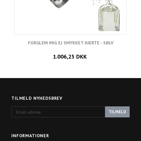
FORGLEM MIG EJ SMYKKET HJERTE - SØLV
L
1.006,25 DKK
TILMELD NYHEDSBREV
Email-
TILMELD
adresse
INFORMATIONER