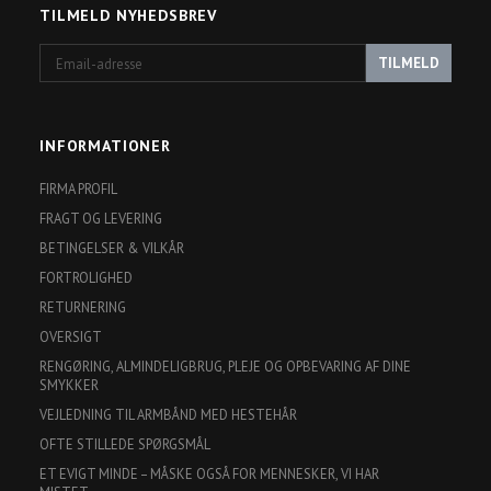
TILMELD NYHEDSBREV
Email-
TILMELD
adresse
INFORMATIONER
FIRMA PROFIL
FRAGT OG LEVERING
BETINGELSER & VILKÅR
FORTROLIGHED
RETURNERING
OVERSIGT
RENGØRING, ALMINDELIGBRUG, PLEJE OG OPBEVARING AF DINE
SMYKKER
VEJLEDNING TIL ARMBÅND MED HESTEHÅR
OFTE STILLEDE SPØRGSMÅL
ET EVIGT MINDE – MÅSKE OGSÅ FOR MENNESKER, VI HAR