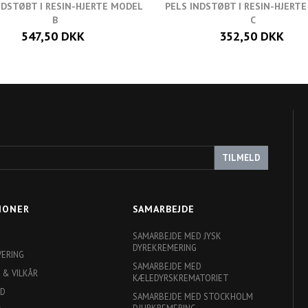
NDSTØBT I RESIN-HJERTE MODEL
PELS INDSTØBT I RESIN-HJERT
B
C
547,50 DKK
352,50 DKK
TILMELD
IONER
SAMARBEJDE
SAMARBEJDE MED JYSK
DYREKREMERING
VERING
SAMARBEJDE MED
 & VILKÅR
KÆLEDYRSKREMATORIET
ED
SAMARBEJDE MED STOCKHOLM
DJURKREMERING