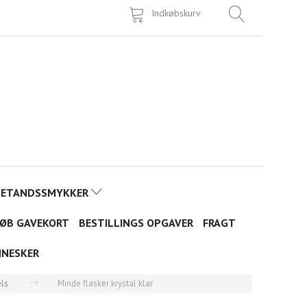
Indkøbskurv
TETANDSSMYKKER
ØB GAVEKORT
BESTILLINGS OPGAVER
FRAGT
NNESKER
ls
Minde flasker krystal klar