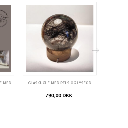
Populær
E MED
GLASKUGLE MED PELS OG LYSFOD
PELS INDST
790,00 DKK