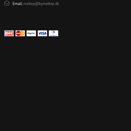
Email:
mettep@bymettep.dk