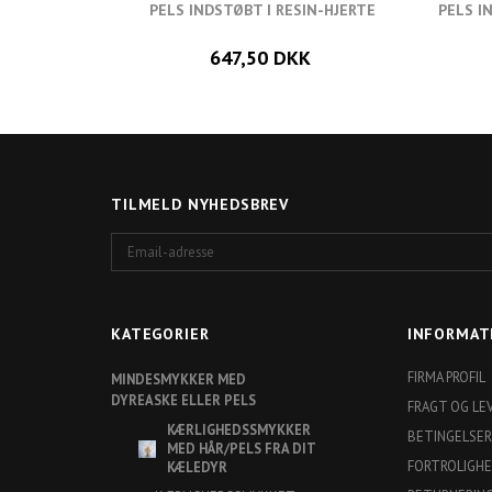
PELS INDSTØBT I RESIN-HJERTE
PELS I
647,50 DKK
TILMELD NYHEDSBREV
Email-
adresse
KATEGORIER
INFORMAT
FIRMA PROFIL
MINDESMYKKER MED
DYREASKE ELLER PELS
FRAGT OG LE
KÆRLIGHEDSSMYKKER
BETINGELSER
MED HÅR/PELS FRA DIT
FORTROLIGH
KÆLEDYR