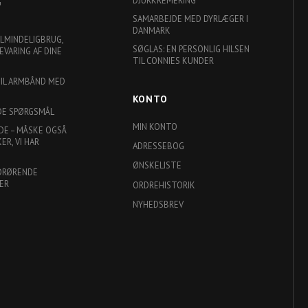
G
SAMARBEJDE MED DYRLÆGER I
DANMARK
ALMINDELIGBRUG,
SØGLAS: EN PERSONLIG HILSEN
EVARING AF DINE
TIL CONNIES KUNDER
TIL ARMBÅND MED
KONTO
DE SPØRGSMÅL
MIN KONTO
DE – MÅSKE OGSÅ
R, VI HAR
ADRESSEBOG
ØNSKELISTE
DRØRENDE
ER
ORDREHISTORIK
NYHEDSBREV