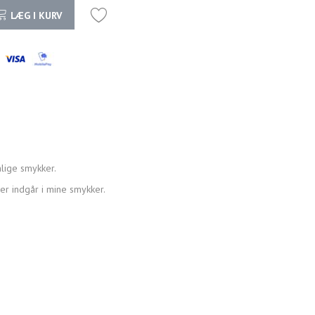
LÆG I KURV
lige smykker.
der indgår i mine smykker.