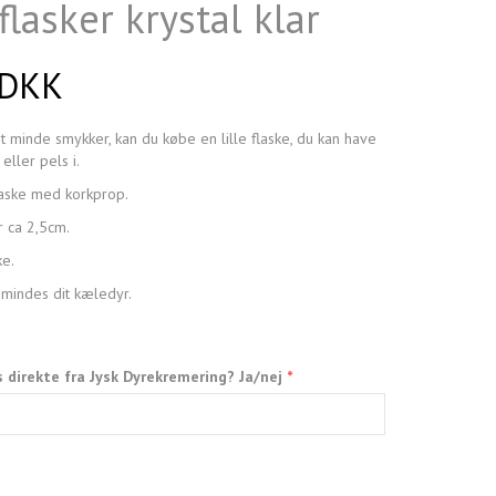
lasker krystal klar
 DKK
 et minde smykker, kan du købe en lille flaske, du kan have
eller pels i.
flaske med korkprop.
er ca 2,5cm.
e.
mindes dit kæledyr.
s direkte fra Jysk Dyrekremering? Ja/nej