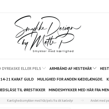
 DYREASKE ELLER PELS
ARMBÅND AF HESTEHÅR
HES
 14-21 KARAT GULD
MULIGHED FOR ANDEN KÆDELÆNGDE.
K
HEDSLÅSE TIL ØRESTIKKER
MINDESMYKKER MED HÅR FRA ME
Kærlighedssmykker med hår/pels fra dit kæledyr
Andet med pe