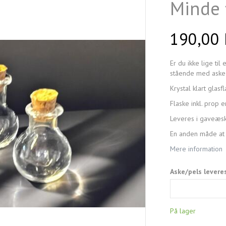
Minde f
190,00
Er du ikke lige til
stående med aske 
Krystal klart glas
Flaske inkl. prop 
Leveres i gaveæsk
En anden måde at 
Mere information
Aske/pels levere
På lager