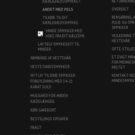
RETURNERIN
KÆRLIGHEDSSMYKKET
OVERSIGT
ANDET MED PELS
RENGØRING, 
TILKØB TIL DIT
PLEJE OG OPB
KÆRLIGHEDSSMYKKE
SMYKKER
MINDE SMYKKER MED
VEJLEDNING 
ASKE FRA DIT KÆLEDYR
HESTEHÅR
LAV SELV SMYKKEKIT TIL
OFTE STILLE
MINDER
ET EVIGT MIN
ARMBÅND AF HESTEHÅR
FOR MENNESKE
HESTETANDSSMYKKER
MISTET
KONTAKT VE
NYT LIV TIL DINE SMYKKER-
MINDESMYKK
FORGYLDNING MED 14-21
KARAT GULD
MULIGHED FOR ANDEN
KÆDELÆNGDE.
KØB GAVEKORT
BESTILLINGS OPGAVER
FRAGT