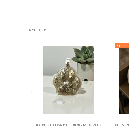
NYHEDER
Populær
KÆRLIGHEDSNØGLERING MED PELS
PELS I