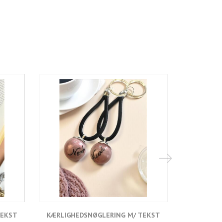
TEKST
KÆRLIGHEDSNØGLERING M/ TEKST
KÆRLIGHE