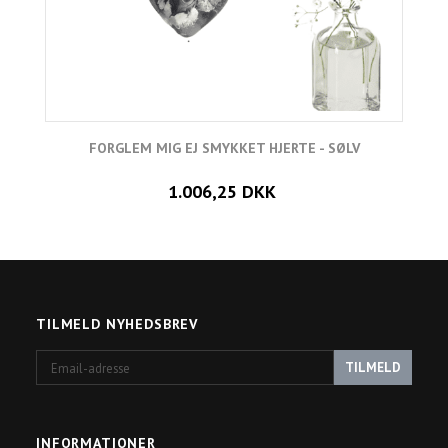
FORGLEM MIG EJ SMYKKET HJERTE - SØLV
L
1.006,25 DKK
TILMELD NYHEDSBREV
Email-
TILMELD
adresse
INFORMATIONER