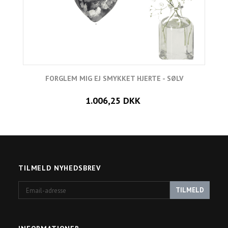
FORGLEM MIG EJ SMYKKET HJERTE - SØLV
L
1.006,25 DKK
TILMELD NYHEDSBREV
Email-
TILMELD
adresse