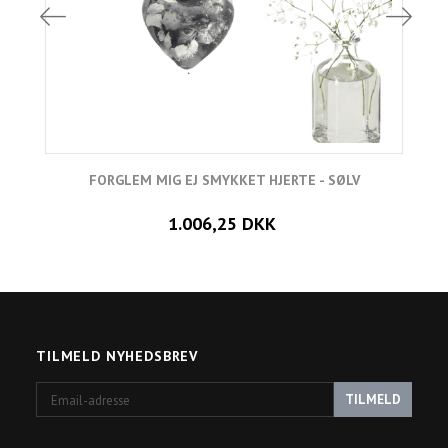
FORGLEM MIG EJ SMYKKET HJERTE - SØLV
L
1.006,25 DKK
TILMELD NYHEDSBREV
Email-
TILMELD
adresse